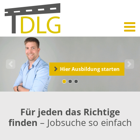
Previous
Next
en
Abteilungen kennenlern
Für jeden das Richtige
finden
– Jobsuche so einfach